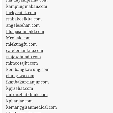
kampungmakan.com
luckycatck.com
rmbakoelkita.com
angelesehan.com
bluejasminejkt.com
Mrobak.com
miekungfu.com
cafetemankita.com
rmjasabundo.com
mimoosajkt.com
kembangkawung.com
chungiwa.com
ikanbakarcianjur.com
kpjisehat.com
mitrasehatklinik.com
kpbanjar.com
kemanggisanmedical.com