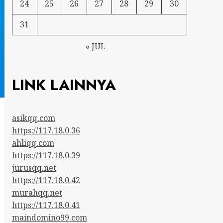
24
25
26
27
28
29
30
31
« JUL
LINK LAINNYA
asikqq.com
https://117.18.0.36
ahliqq.com
https://117.18.0.39
jurusqq.net
https://117.18.0.42
murahqq.net
https://117.18.0.41
maindomino99.com