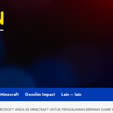
U
L
Minecraft
Genshin Impact
Lain – lain
OSOFT ANDA KE MINECRAFT UNTUK PENGALAMAN BERMAIN GAME 