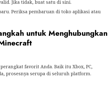
d. Jika tidak, buat satu di sini.
aru. Periksa pembaruan di toko aplikasi atau
Langkah untuk Menghubungkan
Minecraft
rangkat favorit Anda. Baik itu Xbox, PC,
a, prosesnya serupa di seluruh platform.