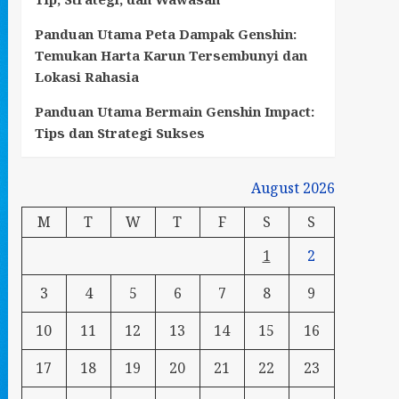
Panduan Utama Peta Dampak Genshin:
Temukan Harta Karun Tersembunyi dan
Lokasi Rahasia
Panduan Utama Bermain Genshin Impact:
Tips dan Strategi Sukses
August 2026
M
T
W
T
F
S
S
1
2
3
4
5
6
7
8
9
10
11
12
13
14
15
16
17
18
19
20
21
22
23