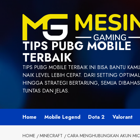
Skip
to
content
TIPS PUBG MOBILE
TERBAIK
TIPS PUBG MOBILE TERBAIK INI BISA BANTU KAM
NAIK LEVEL LEBIH CEPAT. DARI SETTING OPTIMA
HINGGA STRATEGI BERTARUNG, SEMUA DIBAHAS
TUNTAS DAN JELAS.
Home
Mobile Legend
Dota 2
Valorant
HOME
MINECRAFT
CARA MENGHUBUNGKAN AKUN MICR