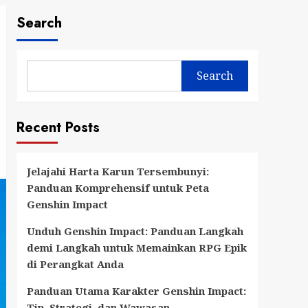
Search
Search
Recent Posts
Jelajahi Harta Karun Tersembunyi:
Panduan Komprehensif untuk Peta
Genshin Impact
Unduh Genshin Impact: Panduan Langkah
demi Langkah untuk Memainkan RPG Epik
di Perangkat Anda
Panduan Utama Karakter Genshin Impact:
Tip, Strategi, dan Wawasan