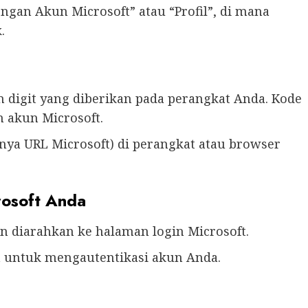
ngan Akun Microsoft” atau “Profil”, di mana
.
 digit yang diberikan pada perangkat Anda. Kode
 akun Microsoft.
nya URL Microsoft) di perangkat atau browser
rosoft Anda
 diarahkan ke halaman login Microsoft.
 untuk mengautentikasi akun Anda.