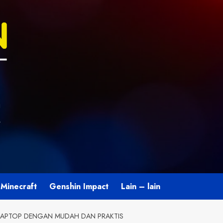
U
L
Minecraft
Genshin Impact
Lain – lain
 LAPTOP DENGAN MUDAH DAN PRAKTIS