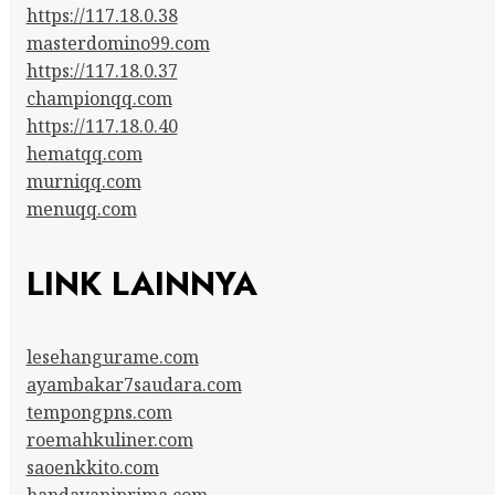
https://117.18.0.38
masterdomino99.com
https://117.18.0.37
championqq.com
https://117.18.0.40
hematqq.com
murniqq.com
menuqq.com
LINK LAINNYA
lesehangurame.com
ayambakar7saudara.com
tempongpns.com
roemahkuliner.com
saoenkkito.com
handayaniprima.com