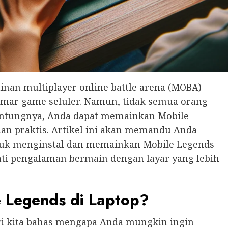
inan multiplayer online battle arena (MOBA)
emar game seluler. Namun, tidak semua orang
 Untungnya, Anda dapat memainkan Mobile
an praktis. Artikel ini akan memandu Anda
tuk menginstal dan memainkan Mobile Legends
ati pengalaman bermain dengan layar yang lebih
 Legends di Laptop?
ri kita bahas mengapa Anda mungkin ingin