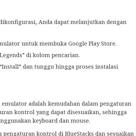
n dikonfigurasi, Anda dapat melanjutkan dengan
ulator untuk membuka Google Play Store.
 Legends” di kolom pencarian.
“Install” dan tunggu hingga proses instalasi
di emulator adalah kemudahan dalam pengaturan
ran kontrol yang dapat disesuaikan, sehingga
nggunakan keyboard dan mouse.
pengaturan kontrol di BlueStacks dan sesuaikan