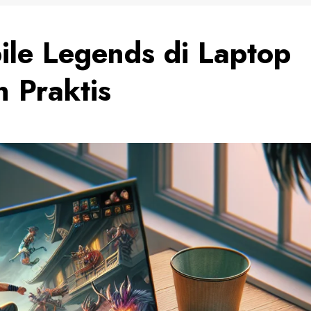
le Legends di Laptop
 Praktis