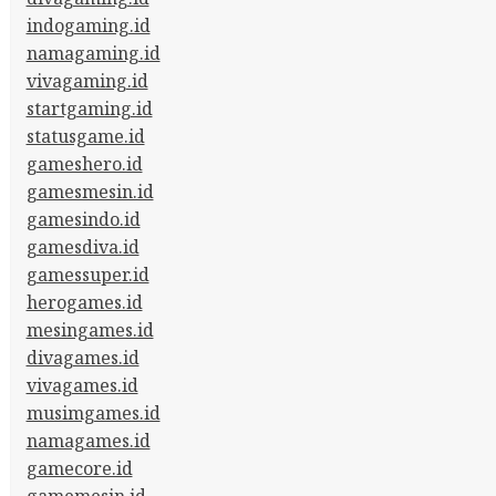
indogaming.id
namagaming.id
vivagaming.id
startgaming.id
statusgame.id
gameshero.id
gamesmesin.id
gamesindo.id
gamesdiva.id
gamessuper.id
herogames.id
mesingames.id
divagames.id
vivagames.id
musimgames.id
namagames.id
gamecore.id
gamemesin.id