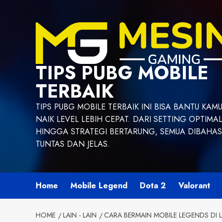
Skip
to
content
TIPS PUBG MOBILE
TERBAIK
TIPS PUBG MOBILE TERBAIK INI BISA BANTU KAM
NAIK LEVEL LEBIH CEPAT. DARI SETTING OPTIMA
HINGGA STRATEGI BERTARUNG, SEMUA DIBAHAS
TUNTAS DAN JELAS.
Home
Mobile Legend
Dota 2
Valorant
HOME
LAIN - LAIN
CARA BERMAIN MOBILE LEGENDS DI