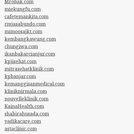
Mrobak.com
miekungfu.com
cafetemankita.com
rmjasabundo.com
mimoosajkt.com
kembangkawung.com
chungiwa.com
ikanbakarcianjur.com
kpjisehat.com
mitrasehatklinik.com
kpbanjar.com
kemanggisanmedical.com
kliniknirmala.com
nouvelleklinik.com
KainaHealth.com
shabirahusada.com
yadikacare.com
astaclinic.com