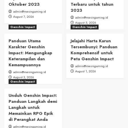
Oktober 2023
Terbaru untuk tahun
2023
admin@mesingaming.id
August 7, 2026
admin@mesingaming.id
August 5, 2026
Genshin Impact
Genshin Impact
Panduan Utama
Jelajahi Harta Karun
Karakter Genshin
Tersembunyi: Panduan
Impact: Mengungkap
Komprehensif untuk
Keterampilan dan
Peta Genshin Impact
Kemampuannya
admin@mesingaming.id
August 1, 2026
admin@mesingaming.id
August 3, 2026
Genshin Impact
Unduh Genshin Impact:
Panduan Langkah demi
Langkah untuk
Memainkan RPG Epik
di Perangkat Anda
admin@mesingaming.id