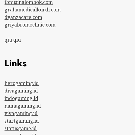
ibnusinalombok.com
grahamedicalkurdi.com
dyanzacare.com
griyabromoclinic.com
qiu qiu
Links
herogaming.id
divagaming.id
indogaming.id
namagaming.id
vivagaming.id
startgaming.id
statusgame.id