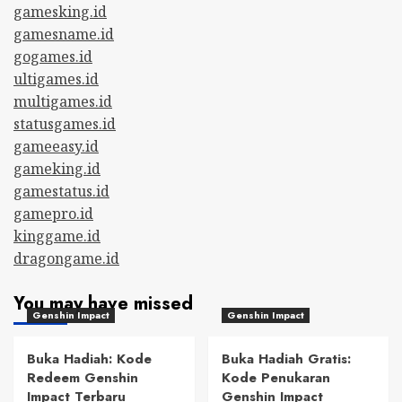
gamesking.id
gamesname.id
gogames.id
ultigames.id
multigames.id
statusgames.id
gameeasy.id
gameking.id
gamestatus.id
gamepro.id
kinggame.id
dragongame.id
You may have missed
Genshin Impact
Genshin Impact
Buka Hadiah: Kode
Buka Hadiah Gratis:
Redeem Genshin
Kode Penukaran
Impact Terbaru
Genshin Impact