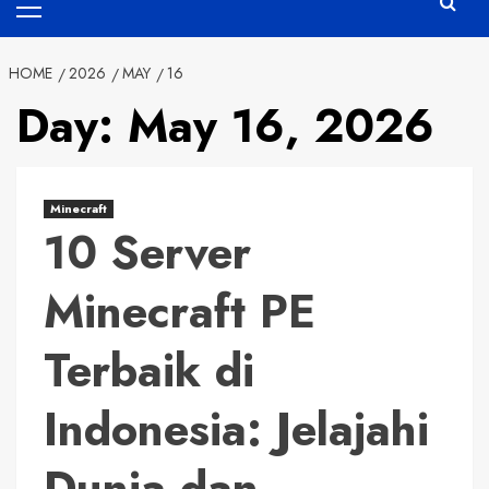
Menu
HOME
2026
MAY
16
Day:
May 16, 2026
Minecraft
10 Server
Minecraft PE
Terbaik di
Indonesia: Jelajahi
Dunia dan