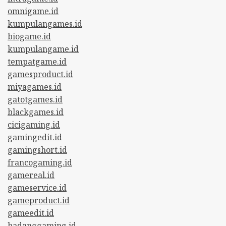
omnigame.id
kumpulangames.id
biogame.id
kumpulangame.id
tempatgame.id
gamesproduct.id
miyagames.id
gatotgames.id
blackgames.id
cicigaming.id
gamingedit.id
gamingshort.id
francogaming.id
gamereal.id
gameservice.id
gameproduct.id
gameedit.id
badanggaming.id