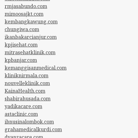
rmjasabundo.com
mimoosajkt.com
kembangkawung.com
chungiwa.com
ikanbakarcianjur.com
kpjisehat.com
mitrasehatklinik.com
kpbanjar.com
kemanggisanmedical.com
kliniknirmala.com
nouvelleklinik.com
KainaHealth.com
shabirahusada.com
yadikacare.com
astaclinic.com
ibnusinalombok.com
grahamedicalkurdi.com
dyanzacare.com