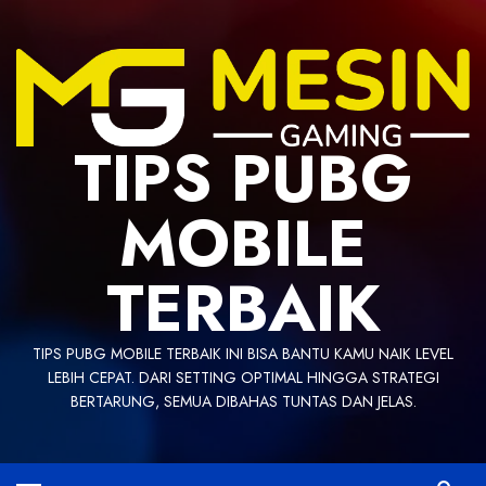
Skip
to
content
TIPS PUBG
MOBILE
TERBAIK
TIPS PUBG MOBILE TERBAIK INI BISA BANTU KAMU NAIK LEVEL
LEBIH CEPAT. DARI SETTING OPTIMAL HINGGA STRATEGI
BERTARUNG, SEMUA DIBAHAS TUNTAS DAN JELAS.
Primary