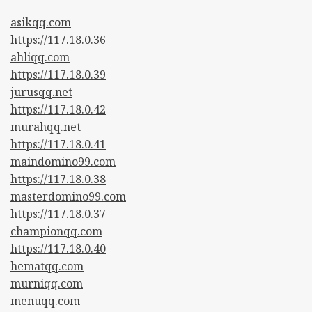
asikqq.com
https://117.18.0.36
ahliqq.com
https://117.18.0.39
jurusqq.net
https://117.18.0.42
murahqq.net
https://117.18.0.41
maindomino99.com
https://117.18.0.38
masterdomino99.com
https://117.18.0.37
championqq.com
https://117.18.0.40
hematqq.com
murniqq.com
menuqq.com