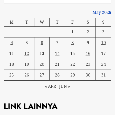
May 2026
M
T
W
T
F
S
S
1
2
3
4
5
6
7
8
9
10
11
12
13
14
15
16
17
18
19
20
21
22
23
24
25
26
27
28
29
30
31
« APR
JUN »
LINK LAINNYA