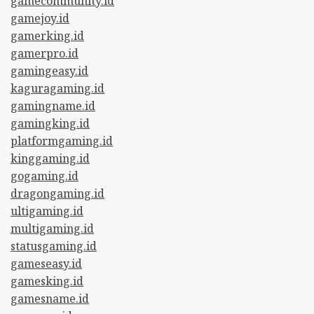
gamecommunity.id
gamejoy.id
gamerking.id
gamerpro.id
gamingeasy.id
kaguragaming.id
gamingname.id
gamingking.id
platformgaming.id
kinggaming.id
gogaming.id
dragongaming.id
ultigaming.id
multigaming.id
statusgaming.id
gameseasy.id
gamesking.id
gamesname.id