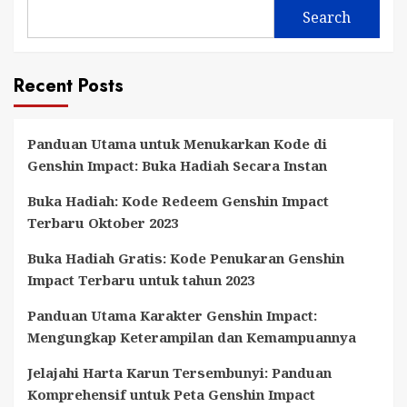
Minecraft
Search
PE
Terbaik
di
Recent Posts
Indonesia:
Jelajahi
Dunia
Panduan Utama untuk Menukarkan Kode di
dan
Genshin Impact: Buka Hadiah Secara Instan
Komunitas
Buka Hadiah: Kode Redeem Genshin Impact
yang
Terbaru Oktober 2023
Menyenangkan
Buka Hadiah Gratis: Kode Penukaran Genshin
Impact Terbaru untuk tahun 2023
Panduan Utama Karakter Genshin Impact:
Mengungkap Keterampilan dan Kemampuannya
Jelajahi Harta Karun Tersembunyi: Panduan
Komprehensif untuk Peta Genshin Impact