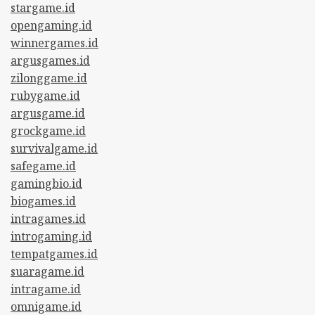
stargame.id
opengaming.id
winnergames.id
argusgames.id
zilonggame.id
rubygame.id
argusgame.id
grockgame.id
survivalgame.id
safegame.id
gamingbio.id
biogames.id
intragames.id
introgaming.id
tempatgames.id
suaragame.id
intragame.id
omnigame.id