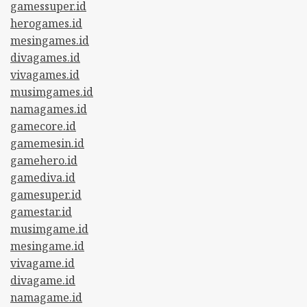
gamessuper.id
herogames.id
mesingames.id
divagames.id
vivagames.id
musimgames.id
namagames.id
gamecore.id
gamemesin.id
gamehero.id
gamediva.id
gamesuper.id
gamestar.id
musimgame.id
mesingame.id
vivagame.id
divagame.id
namagame.id