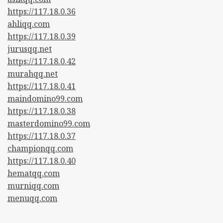
https://117.18.0.36
ahliqq.com
https://117.18.0.39
jurusqq.net
https://117.18.0.42
murahqq.net
https://117.18.0.41
maindomino99.com
https://117.18.0.38
masterdomino99.com
https://117.18.0.37
championqq.com
https://117.18.0.40
hematqq.com
murniqq.com
menuqq.com