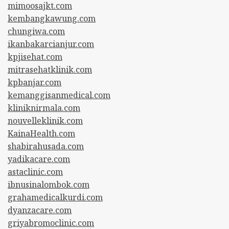
mimoosajkt.com
kembangkawung.com
chungiwa.com
ikanbakarcianjur.com
kpjisehat.com
mitrasehatklinik.com
kpbanjar.com
kemanggisanmedical.com
kliniknirmala.com
nouvelleklinik.com
KainaHealth.com
shabirahusada.com
yadikacare.com
astaclinic.com
ibnusinalombok.com
grahamedicalkurdi.com
dyanzacare.com
griyabromoclinic.com