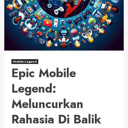
Mobile Legend
Epic Mobile
Legend:
Meluncurkan
Rahasia Di Balik