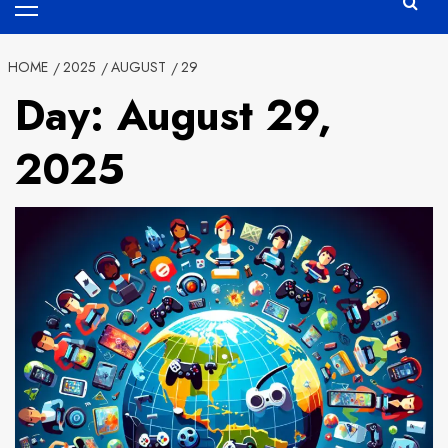
Menu
HOME
2025
AUGUST
29
Day:
August 29,
2025