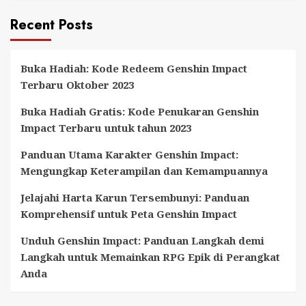
Di
Recent Posts
Balik
Popularitas
Globalnya
Buka Hadiah: Kode Redeem Genshin Impact
Terbaru Oktober 2023
Buka Hadiah Gratis: Kode Penukaran Genshin
Impact Terbaru untuk tahun 2023
Panduan Utama Karakter Genshin Impact:
Mengungkap Keterampilan dan Kemampuannya
Jelajahi Harta Karun Tersembunyi: Panduan
Komprehensif untuk Peta Genshin Impact
Unduh Genshin Impact: Panduan Langkah demi
Langkah untuk Memainkan RPG Epik di Perangkat
Anda