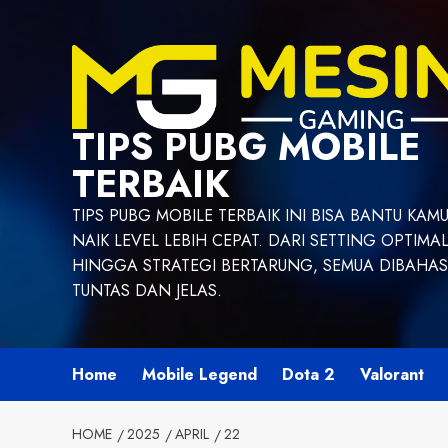
Skip
to
content
TIPS PUBG MOBILE
TERBAIK
TIPS PUBG MOBILE TERBAIK INI BISA BANTU KAM
NAIK LEVEL LEBIH CEPAT. DARI SETTING OPTIMA
HINGGA STRATEGI BERTARUNG, SEMUA DIBAHAS
TUNTAS DAN JELAS.
Home
Mobile Legend
Dota 2
Valorant
HOME
2025
APRIL
22