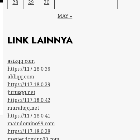
28
29
30
MAY »
LINK LAINNYA
asikqq.com
https://117.18.0.36
ahliqq.com
https://117.18.0.39
jurusqq.net
https://117.18.0.42
murahqq.net
https://117.18.0.41
maindomino99.com
https://117.18.0.38
masterdomino99.com