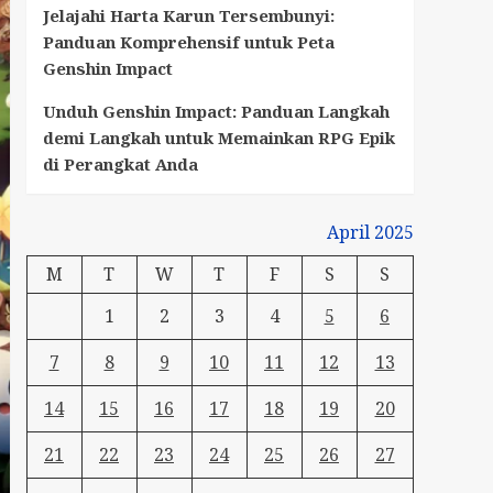
Jelajahi Harta Karun Tersembunyi:
Panduan Komprehensif untuk Peta
Genshin Impact
Unduh Genshin Impact: Panduan Langkah
demi Langkah untuk Memainkan RPG Epik
di Perangkat Anda
April 2025
M
T
W
T
F
S
S
1
2
3
4
5
6
7
8
9
10
11
12
13
14
15
16
17
18
19
20
21
22
23
24
25
26
27