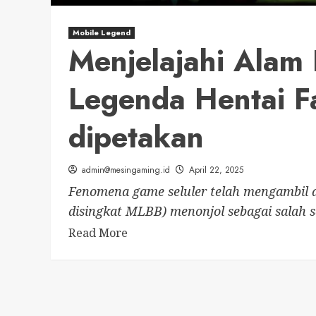
Mobile Legend
Menjelajahi Alam
Legenda Hentai 
dipetakan
admin@mesingaming.id
April 22, 2025
Fenomena game seluler telah mengambil d
disingkat MLBB) menonjol sebagai salah 
Read
Read More
more
about
Menjelajahi
Alam