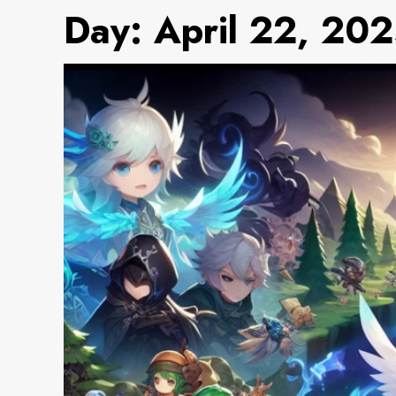
Day:
April 22, 20